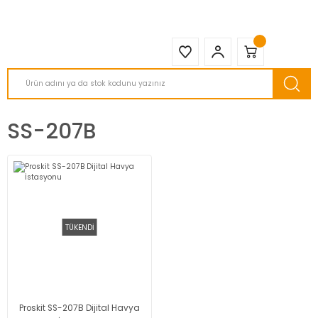
2950 TL ve Üstü Tüm Siparişlerinizde KARGO BEDAVA ( HepsiJET )
SS-207B
TÜKENDİ
Proskit SS-207B Dijital Havya