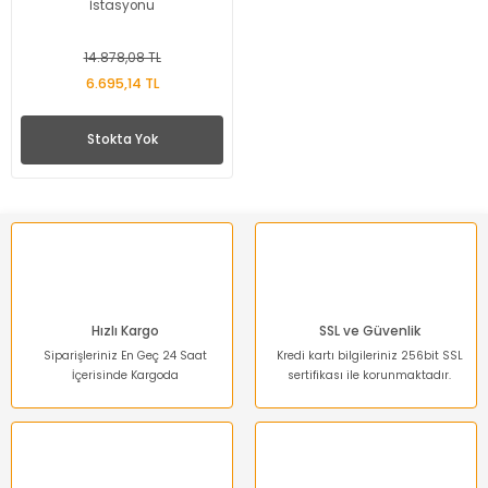
İstasyonu
14.878,08 TL
6.695,14 TL
Stokta Yok
Hızlı Kargo
SSL ve Güvenlik
Siparişleriniz En Geç 24 Saat
Kredi kartı bilgileriniz 256bit SSL
İçerisinde Kargoda
sertifikası ile korunmaktadır.