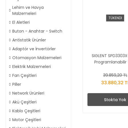
Lehim ve Havya
Malzemeleri
TÜKENDİ
El Aletleri
Buton - Anahtar - Switch
Antistatik Ürünler
Adaptör ve İnvertörler
SIGLENT SPD3303X
Otomasyon Malzemeleri
Programlanabilir
Elektrik Malzemeleri
Kaynağı
39.859,20 TL
Fan Çeşitleri
33.880,32 T
Piller
Network Ürünleri
Stokta Yok
Akü Çeşitleri
Kablo Çeşitleri
Motor Çeşitleri