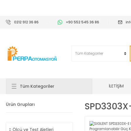
2
0212 912 36 86
+90 552 545 36 86
in
İLETİŞİM
Tüm Kategoriler
SPD3303X
Ürün Grupları
Ölçü ve Test Aletleri