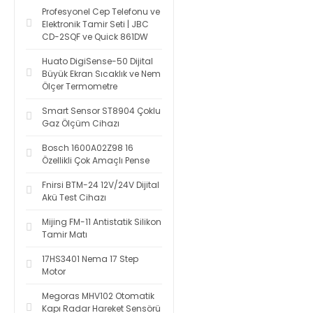
Profesyonel Cep Telefonu ve
Elektronik Tamir Seti | JBC
CD-2SQF ve Quick 861DW
Huato DigiSense-50 Dijital
Büyük Ekran Sıcaklık ve Nem
Ölçer Termometre
Smart Sensor ST8904 Çoklu
Gaz Ölçüm Cihazı
Bosch 1600A02Z98 16
Özellikli Çok Amaçlı Pense
Fnirsi BTM-24 12V/24V Dijital
Akü Test Cihazı
Mijing FM-11 Antistatik Silikon
Tamir Matı
17HS3401 Nema 17 Step
Motor
Megoras MHV102 Otomatik
Kapı Radar Hareket Sensörü