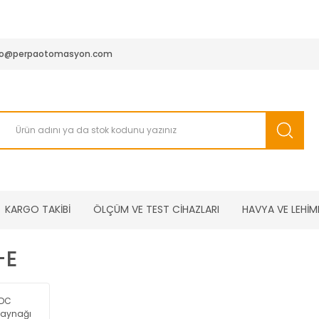
950 TL ve Üstü Tüm Siparişlerinizde KARGO BEDAVA ( HepsiJET
fo@perpaotomasyon.com
KARGO TAKİBİ
ÖLÇÜM VE TEST CİHAZLARI
HAVYA VE LEHİM
-E