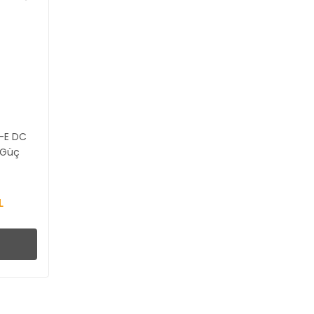
-E DC
 Güç
L