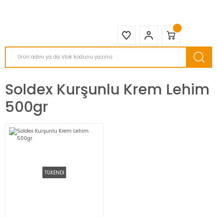
2950 TL ve Üstü Tüm Siparişlerinizde KARGO BEDAVA ( HepsiJET )
Soldex Kurşunlu Krem Lehim
500gr
TÜKENDİ