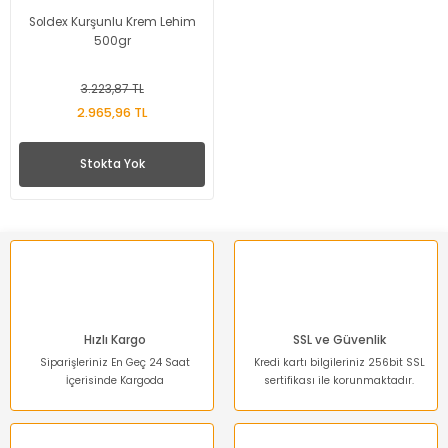
Soldex Kurşunlu Krem Lehim
500gr
3.223,87 TL
2.965,96 TL
Stokta Yok
Hızlı Kargo
SSL ve Güvenlik
Siparişleriniz En Geç 24 Saat
Kredi kartı bilgileriniz 256bit SSL
İçerisinde Kargoda
sertifikası ile korunmaktadır.