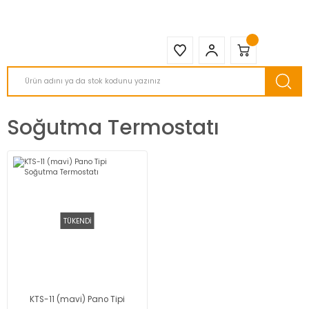
2950 TL ve Üstü Tüm Siparişlerinizde KARGO BEDAVA ( HepsiJET )
Soğutma Termostatı
TÜKENDİ
KTS-11 (mavi) Pano Tipi