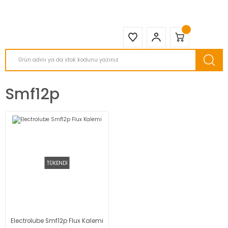
2950 TL ve Üstü Tüm Siparişlerinizde KARGO BEDAVA ( HepsiJET )
Smf12p
TÜKENDİ
Electrolube Smf12p Flux Kalemi