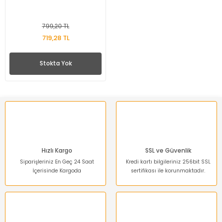
799,20 TL
719,28 TL
Stokta Yok
Hızlı Kargo
SSL ve Güvenlik
Siparişleriniz En Geç 24 Saat
Kredi kartı bilgileriniz 256bit SSL
İçerisinde Kargoda
sertifikası ile korunmaktadır.