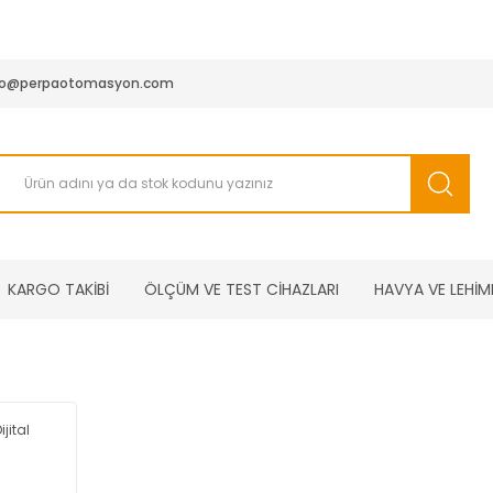
950 TL ve Üstü Tüm Siparişlerinizde KARGO BEDAVA ( HepsiJET
fo@perpaotomasyon.com
KARGO TAKİBİ
ÖLÇÜM VE TEST CİHAZLARI
HAVYA VE LEHİM