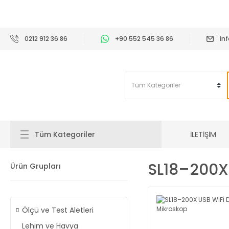
2
0212 912 36 86
+90 552 545 36 86
in
İLETİŞİM
Tüm Kategoriler
SL18–200X
Ürün Grupları
Ölçü ve Test Aletleri
Lehim ve Havya