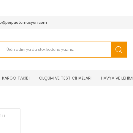
950 TL ve Üstü Tüm Siparişlerinizde KARGO BEDAVA ( HepsiJET
fo@perpaotomasyon.com
KARGO TAKİBİ
ÖLÇÜM VE TEST CİHAZLARI
HAVYA VE LEHİM