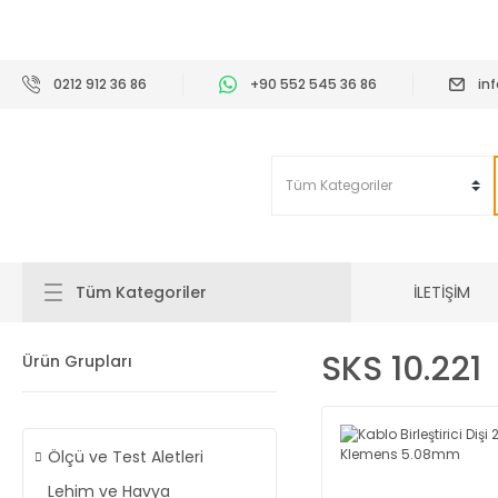
2
0212 912 36 86
+90 552 545 36 86
in
İLETİŞİM
Tüm Kategoriler
SKS 10.221
Ürün Grupları
Ölçü ve Test Aletleri
Lehim ve Havya