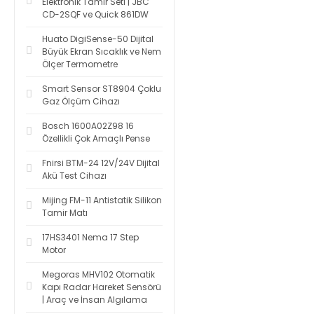
Elektronik Tamir Seti | JBC
CD-2SQF ve Quick 861DW
Huato DigiSense-50 Dijital
Büyük Ekran Sıcaklık ve Nem
Ölçer Termometre
Smart Sensor ST8904 Çoklu
Gaz Ölçüm Cihazı
Bosch 1600A02Z98 16
Özellikli Çok Amaçlı Pense
Fnirsi BTM-24 12V/24V Dijital
Akü Test Cihazı
Mijing FM-11 Antistatik Silikon
Tamir Matı
17HS3401 Nema 17 Step
Motor
Megoras MHV102 Otomatik
Kapı Radar Hareket Sensörü
| Araç ve İnsan Algılama