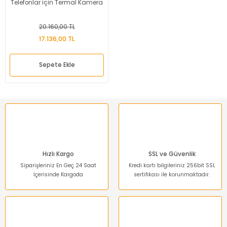
Telefonlar için Termal Kamera
20.160,00 TL
17.136,00 TL
Sepete Ekle
Hızlı Kargo
SSL ve Güvenlik
Siparişleriniz En Geç 24 Saat
Kredi kartı bilgileriniz 256bit SSL
İçerisinde Kargoda
sertifikası ile korunmaktadır.