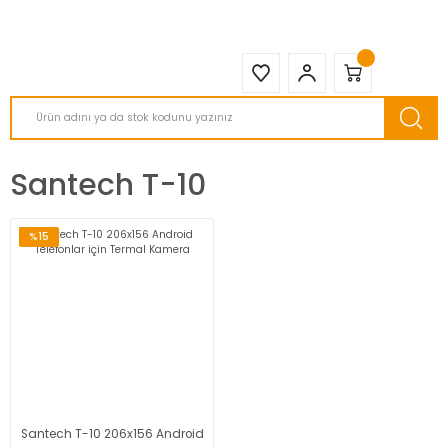
2950 TL ve Üstü Tüm Siparişlerinizde KARGO BEDAVA ( HepsiJET )
Santech T-10
%15
Santech T-10 206x156 Android