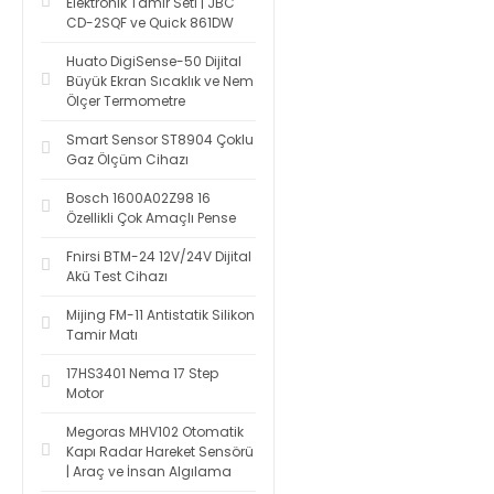
Elektronik Tamir Seti | JBC
CD-2SQF ve Quick 861DW
Huato DigiSense-50 Dijital
Büyük Ekran Sıcaklık ve Nem
Ölçer Termometre
Smart Sensor ST8904 Çoklu
Gaz Ölçüm Cihazı
Bosch 1600A02Z98 16
Özellikli Çok Amaçlı Pense
Fnirsi BTM-24 12V/24V Dijital
Akü Test Cihazı
Mijing FM-11 Antistatik Silikon
Tamir Matı
17HS3401 Nema 17 Step
Motor
Megoras MHV102 Otomatik
Kapı Radar Hareket Sensörü
| Araç ve İnsan Algılama