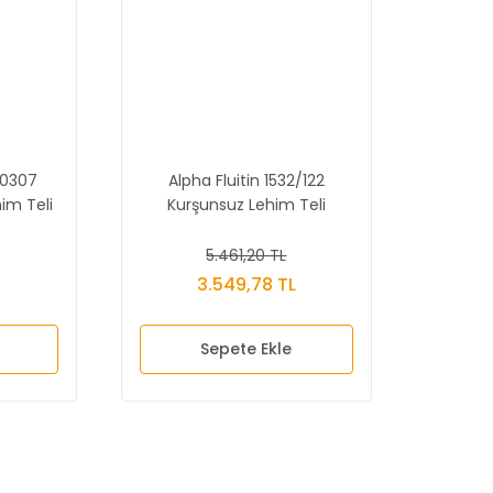
X0307
Alpha Fluitin 1532/122
im Teli
Kurşunsuz Lehim Teli
SacX0307 - 1.00mm
5.461,20 TL
3.549,78 TL
Sepete Ekle