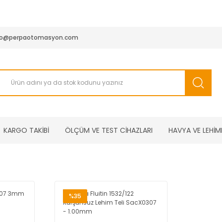
950 TL ve Üstü Tüm Siparişlerinizde KARGO BEDAVA ( HepsiJET
fo@perpaotomasyon.com
KARGO TAKİBİ
ÖLÇÜM VE TEST CİHAZLARI
HAVYA VE LEHİM
%35