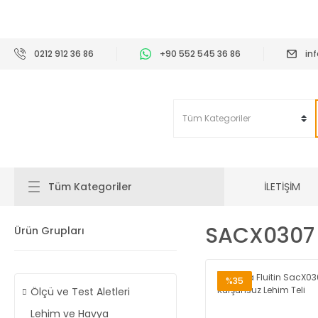
2
0212 912 36 86
+90 552 545 36 86
in
İLETİŞİM
Tüm Kategoriler
SACX0307
Ürün Grupları
%35
Ölçü ve Test Aletleri
Lehim ve Havya