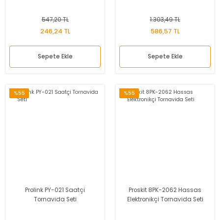
Dinamometre-
Newtonmetre
547,20 TL
1.303,49 TL
246,24 TL
586,57 TL
Torkmetre-Tork Ölçüm
Sepete Ekle
Sepete Ekle
Takometre
Shoremetre - Sertlik
Ölçer
%55
%55
Kumpas ve Mikrometre
Çeşitleri
Dijital Teraziler
Diğer Ölçü Aletleri
Prolink PY-021 Saatçi
Proskit 8PK-2062 Hassas
Boya Kalınlığı Ölçer
Tornavida Seti
Elektronikçi Tornavida Seti