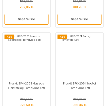
Sağlık ve Bakım
528,77 TL
690,62 TL
Ürünleri
237,95 TL
310,78 TL
Sepete Ekle
Sepete Ekle
%55
%55
Proskit 8PK-2063 Hassas
Proskit 8PK-2061 Saatçi
Elektronikçi Tornavida Seti
Tornavida Seti
725,76 TL
789,70 TL
326,59 TL
355,36 TL