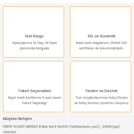
Hızlı Kargo
SSL ve Güvenlik
Siparişleriniz En Geç 24 Saat
Kredi kartı bilgileriniz 256bit SSL
İçerisinde Kargoda
sertifikası ile korunmaktadır.
Taksit Seçenekleri
Yardım ve Destek
Seçili kredi kartlarına 9 aya varan
Tüm müşterilerimize Satış Öncesi
Taksit Seçeneği
ve Satış Sonrası yardımcı oluyoruz
Müşteri İletişim
PERPA TİCARET MERKEZİ B Blok Kat:8 No:1105 (Halkbankası yanı) , 34384 Şişli/
İstanbul