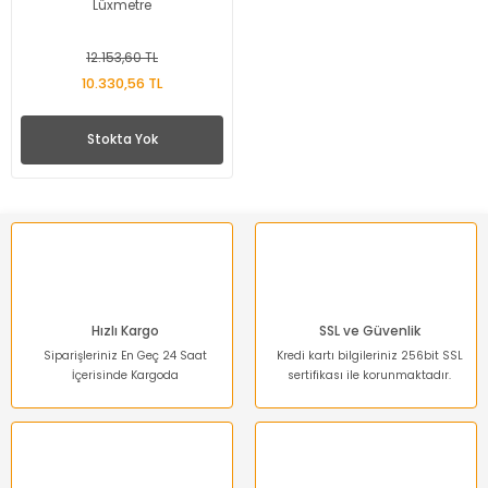
Lüxmetre
12.153,60 TL
10.330,56 TL
Stokta Yok
Hızlı Kargo
SSL ve Güvenlik
Siparişleriniz En Geç 24 Saat
Kredi kartı bilgileriniz 256bit SSL
İçerisinde Kargoda
sertifikası ile korunmaktadır.