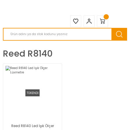
2950 TL ve Üstü Tüm Siparişlerinizde KARGO BEDAVA ( HepsiJET )
Reed R8140
TÜKENDİ
Reed R8140 Led Işık Ölçer