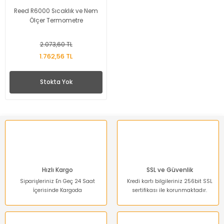
Reed R6000 Sıcaklık ve Nem
Ölçer Termometre
2.073,60 TL
1.762,56 TL
Stokta Yok
Hızlı Kargo
SSL ve Güvenlik
Siparişleriniz En Geç 24 Saat
Kredi kartı bilgileriniz 256bit SSL
İçerisinde Kargoda
sertifikası ile korunmaktadır.