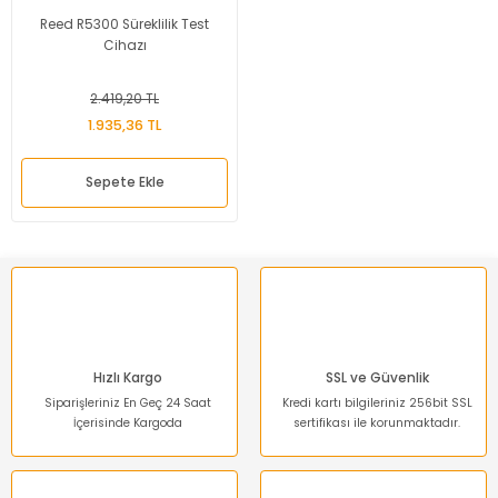
Reed R5300 Süreklilik Test
Cihazı
2.419,20 TL
1.935,36 TL
Sepete Ekle
Hızlı Kargo
SSL ve Güvenlik
Siparişleriniz En Geç 24 Saat
Kredi kartı bilgileriniz 256bit SSL
İçerisinde Kargoda
sertifikası ile korunmaktadır.