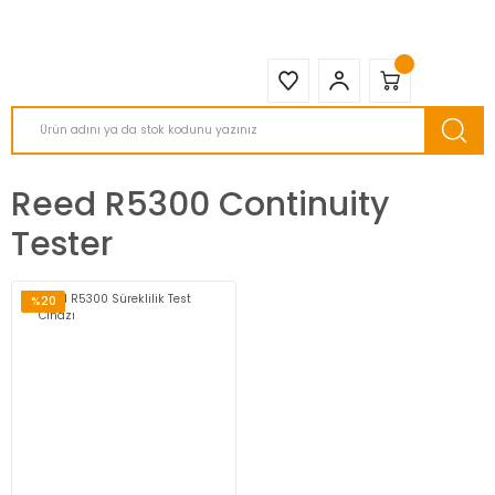
2950 TL ve Üstü Tüm Siparişlerinizde KARGO BEDAVA ( HepsiJET )
Reed R5300 Continuity
Tester
%20