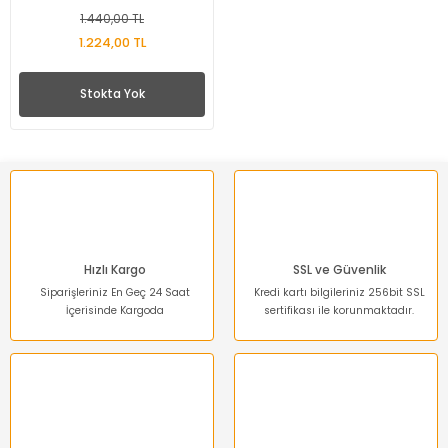
1.440,00 TL
1.224,00 TL
Stokta Yok
Hızlı Kargo
SSL ve Güvenlik
Siparişleriniz En Geç 24 Saat
Kredi kartı bilgileriniz 256bit SSL
İçerisinde Kargoda
sertifikası ile korunmaktadır.