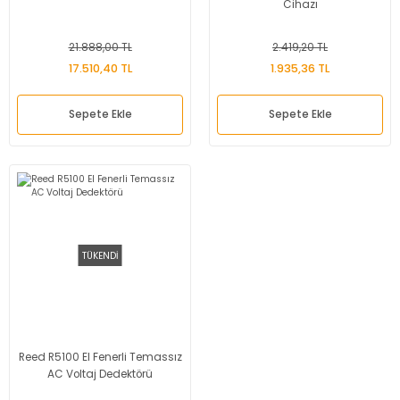
Cihazı
21.888,00 TL
2.419,20 TL
17.510,40 TL
1.935,36 TL
Sepete Ekle
Sepete Ekle
TÜKENDİ
Reed R5100 El Fenerli Temassız
AC Voltaj Dedektörü