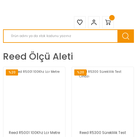
2950 TL ve Üstü Tüm Siparişlerinizde KARGO BEDAVA ( HepsiJET )
Reed Ölçü Aleti
%20
%20
Reed R5001 100Khz Lcr Metre
Reed R5300 Süreklilik Test