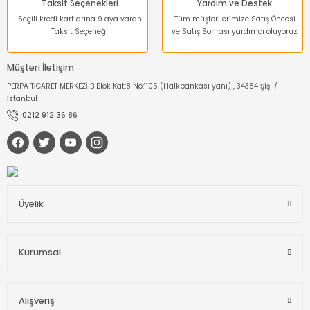
Taksit Seçenekleri
Yardım ve Destek
Seçili kredi kartlarına 9 aya varan
Tüm müşterilerimize Satış Öncesi
Taksit Seçeneği
ve Satış Sonrası yardımcı oluyoruz
Müşteri İletişim
PERPA TİCARET MERKEZİ B Blok Kat:8 No:1105 (Halkbankası yanı) , 34384 Şişli/
İstanbul
0212 912 36 86
Üyelik
Kurumsal
Alışveriş