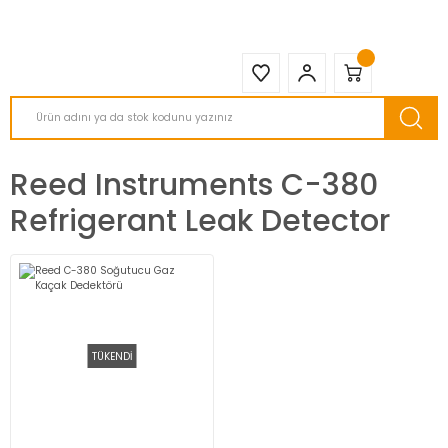
2950 TL ve Üstü Tüm Siparişlerinizde KARGO BEDAVA ( HepsiJET )
Reed Instruments C-380
Refrigerant Leak Detector
TÜKENDİ