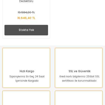
Dedektörü
19.584,00 TL
16.646,40 TL
Stokta Yok
Hızlı Kargo
SSL ve Güvenlik
Siparişleriniz En Geç 24 Saat
Kredi kartı bilgileriniz 256bit SSL
İçerisinde Kargoda
sertifikası ile korunmaktadır.