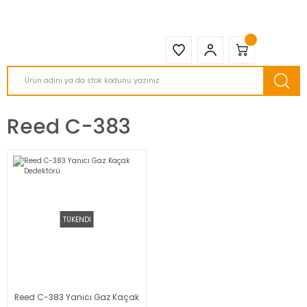
2950 TL ve Üstü Tüm Siparişlerinizde KARGO BEDAVA ( HepsiJET )
Reed C-383
TÜKENDİ
Reed C-383 Yanıcı Gaz Kaçak