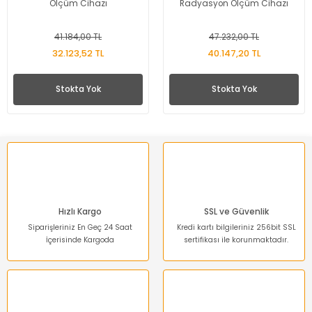
Ölçüm Cihazı
Radyasyon Ölçüm Cihazı
41.184,00 TL
47.232,00 TL
32.123,52 TL
40.147,20 TL
Stokta Yok
Stokta Yok
Hızlı Kargo
SSL ve Güvenlik
Siparişleriniz En Geç 24 Saat
Kredi kartı bilgileriniz 256bit SSL
İçerisinde Kargoda
sertifikası ile korunmaktadır.