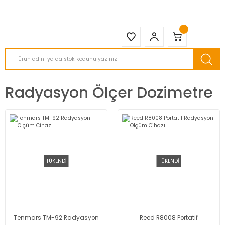
2950 TL ve Üstü Tüm Siparişlerinizde KARGO BEDAVA ( HepsiJET )
Radyasyon Ölçer Dozimetre
TÜKENDİ
TÜKENDİ
Tenmars TM-92 Radyasyon
Reed R8008 Portatif