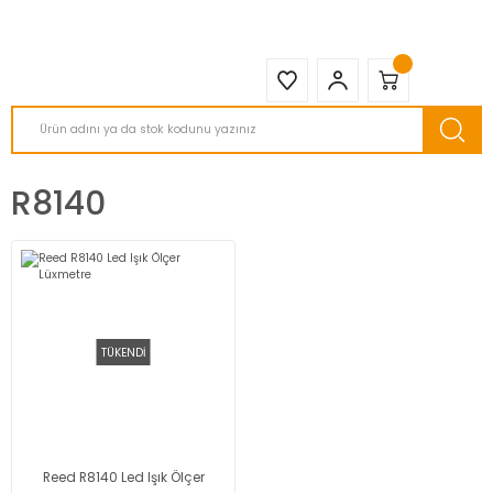
2950 TL ve Üstü Tüm Siparişlerinizde KARGO BEDAVA ( HepsiJET )
R8140
TÜKENDİ
Reed R8140 Led Işık Ölçer