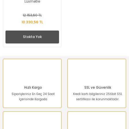
Lüxmetre
12.153,60 TL
10.330,56 TL
Stokta Yok
Hızlı Kargo
SSL ve Güvenlik
Siparişleriniz En Geç 24 Saat
Kredi kartı bilgileriniz 256bit SSL
İçerisinde Kargoda
sertifikası ile korunmaktadır.