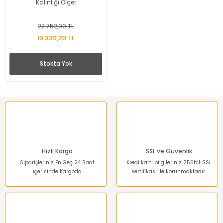
Kalınlığı Ölçer
22.752,00 TL
19.339,20 TL
Stokta Yok
Hızlı Kargo
SSL ve Güvenlik
Siparişleriniz En Geç 24 Saat
Kredi kartı bilgileriniz 256bit SSL
İçerisinde Kargoda
sertifikası ile korunmaktadır.