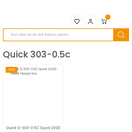
2950 TL ve Üstü Tüm Siparişlerinizde KARGO BEDAVA ( HepsiJET )
Quick 303-0.5c
%50
Quick Q-303-0.5C Quick 202D