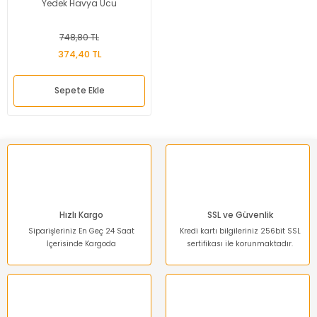
Yedek Havya Ucu
748,80 TL
374,40 TL
Sepete Ekle
Hızlı Kargo
SSL ve Güvenlik
Siparişleriniz En Geç 24 Saat
Kredi kartı bilgileriniz 256bit SSL
İçerisinde Kargoda
sertifikası ile korunmaktadır.