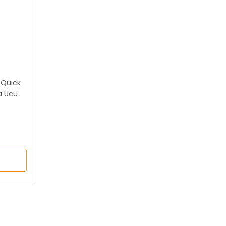
 Quick
a Ucu