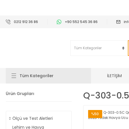
2
0212 912 36 86
+90 552 545 36 86
in
İLETİŞİM
Tüm Kategoriler
Q-303-0.
Ürün Grupları
%50
Ölçü ve Test Aletleri
Lehim ve Havya