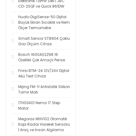
Elektronik Tamir Seti | JBC
CD-2SQF ve Quick 861DW
Huato DigiSense-50 Dijital
Büyük Ekran Sıcaklık ve Nem
Ölçer Termometre
Smart Sensor ST8904 Çoklu
Gaz Ölçüm Cihazı
Bosch 1600A02Z98 16
Özellikli Çok Amaçlı Pense
Fnirsi BTM-24 12V/24V Dijital
Akü Test Cihazı
Mijing FM-11 Antistatik Silikon
Tamir Matı
17HS3401 Nema 17 Step
Motor
Megoras MHV102 Otomatik
Kapı Radar Hareket Sensörü
| Araç ve İnsan Algılama