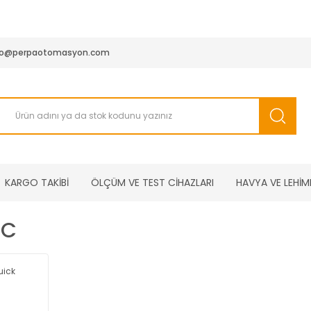
950 TL ve Üstü Tüm Siparişlerinizde KARGO BEDAVA ( HepsiJET
fo@perpaotomasyon.com
KARGO TAKİBİ
ÖLÇÜM VE TEST CİHAZLARI
HAVYA VE LEHİM
5C