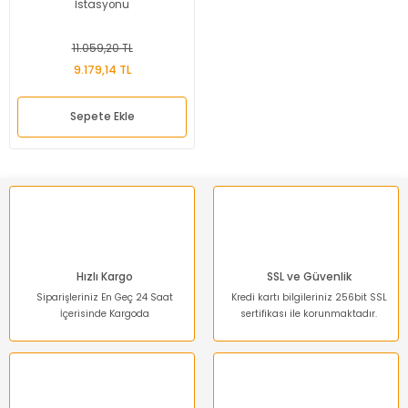
İstasyonu
11.059,20 TL
9.179,14 TL
Sepete Ekle
Hızlı Kargo
SSL ve Güvenlik
Siparişleriniz En Geç 24 Saat
Kredi kartı bilgileriniz 256bit SSL
İçerisinde Kargoda
sertifikası ile korunmaktadır.