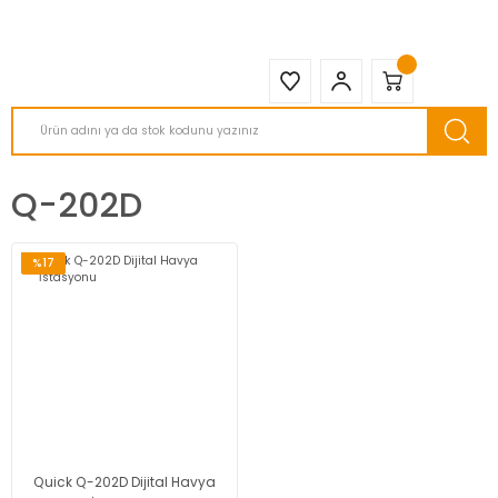
2950 TL ve Üstü Tüm Siparişlerinizde KARGO BEDAVA ( HepsiJET )
Q-202D
%17
Quick Q-202D Dijital Havya