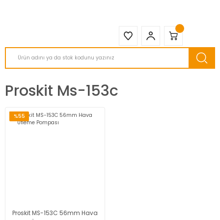
2950 TL ve Üstü Tüm Siparişlerinizde KARGO BEDAVA ( HepsiJET )
Proskit Ms-153c
%55
Proskit MS-153C 56mm Hava