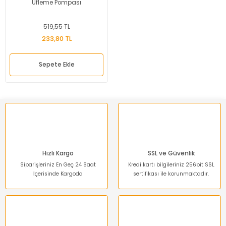
Üfleme Pompası
519,55 TL
233,80 TL
Sepete Ekle
Hızlı Kargo
SSL ve Güvenlik
Siparişleriniz En Geç 24 Saat
Kredi kartı bilgileriniz 256bit SSL
İçerisinde Kargoda
sertifikası ile korunmaktadır.