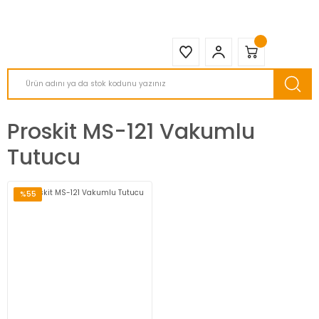
2950 TL ve Üstü Tüm Siparişlerinizde KARGO BEDAVA ( HepsiJET )
Proskit MS-121 Vakumlu
Tutucu
%55