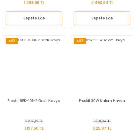
1.469,66 TL
4.490,64 TL
Sepete Ekle
Sepete Ekle
%55
%55
Proskit 8PK-101-2 Gazlı Havya
Proskit 30W Kalem Havya
2.661,12 TL
1.391,04 TL
1.197,50 TL
625,97 TL