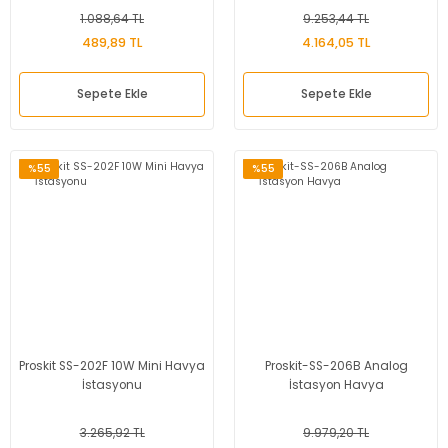
1.088,64 TL
9.253,44 TL
489,89 TL
4.164,05 TL
Sepete Ekle
Sepete Ekle
%55
%55
Proskit SS-202F 10W Mini Havya
Proskit-SS-206B Analog
İstasyonu
İstasyon Havya
3.265,92 TL
9.979,20 TL