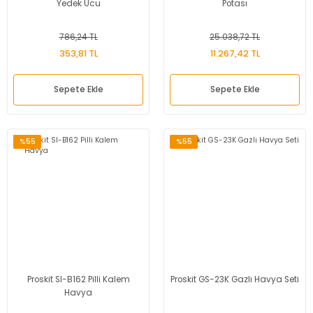
Yedek Ucu
Potası
786,24 TL
25.038,72 TL
353,81 TL
11.267,42 TL
Sepete Ekle
Sepete Ekle
%55
%55
Proskit SI-B162 Pilli Kalem
Proskit GS-23K Gazlı Havya Seti
Havya