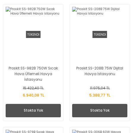
TÜKENDİ
TÜKENDİ
Proskit SS-982B 750W Sıcak
Proskit SS-208B 75W Dijital
Hava Üflemeli Havya
Havya İstasyonu
İstasyonu
15.422,40 TL
11.975,04 TL
6.940,08 TL
5.388,77 TL
Stokta Yok
Stokta Yok