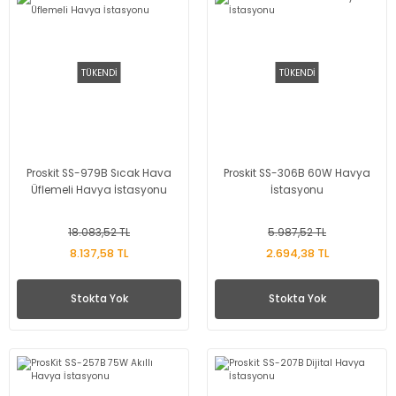
TÜKENDİ
TÜKENDİ
Proskit SS-979B Sıcak Hava
Proskit SS-306B 60W Havya
Üflemeli Havya İstasyonu
İstasyonu
18.083,52 TL
5.987,52 TL
8.137,58 TL
2.694,38 TL
Stokta Yok
Stokta Yok