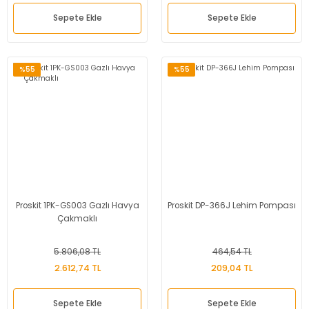
Sepete Ekle
Sepete Ekle
%55
%55
Proskit 1PK-GS003 Gazlı Havya
Proskit DP-366J Lehim Pompası
Çakmaklı
5.806,08 TL
464,54 TL
2.612,74 TL
209,04 TL
Sepete Ekle
Sepete Ekle