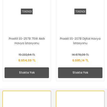
TÜKENDİ
TÜKENDİ
ProsKit SS-257B 75W Akıllı
Proskit SS-207B Dijital Havya
Havya İstasyonu
İstasyonu
19.232,64 TL
14.878,08 TL
8.654,69 TL
6.695,14 TL
Stokta Yok
Stokta Yok