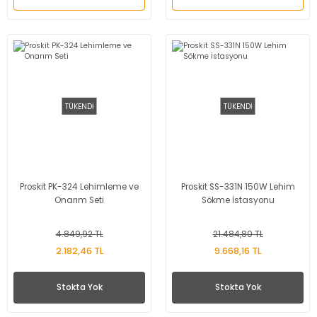
TÜKENDİ
TÜKENDİ
Proskit PK-324 Lehimleme ve
Proskit SS-331N 150W Lehim
Onarım Seti
Sökme İstasyonu
4.849,92 TL
21.484,80 TL
2.182,46 TL
9.668,16 TL
Stokta Yok
Stokta Yok