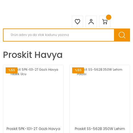
2950 TL ve Üstü Tüm Siparişlerinizde KARGO BEDAVA ( HepsiJET )
Proskit Havya
%55
%55
Proskit 5PK-101-2T Gazlı Havya
Proskit SS-562B 350W Lehim