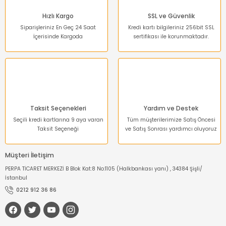
Hızlı Kargo
SSL ve Güvenlik
Siparişleriniz En Geç 24 Saat
Kredi kartı bilgileriniz 256bit SSL
İçerisinde Kargoda
sertifikası ile korunmaktadır.
Taksit Seçenekleri
Yardım ve Destek
Seçili kredi kartlarına 9 aya varan
Tüm müşterilerimize Satış Öncesi
Taksit Seçeneği
ve Satış Sonrası yardımcı oluyoruz
Müşteri İletişim
PERPA TİCARET MERKEZİ B Blok Kat:8 No:1105 (Halkbankası yanı) , 34384 Şişli/
İstanbul
0212 912 36 86