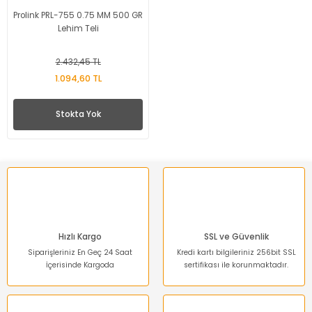
Prolink PRL-755 0.75 MM 500 GR
Lehim Teli
2.432,45 TL
1.094,60 TL
Stokta Yok
Hızlı Kargo
SSL ve Güvenlik
Siparişleriniz En Geç 24 Saat
Kredi kartı bilgileriniz 256bit SSL
İçerisinde Kargoda
sertifikası ile korunmaktadır.