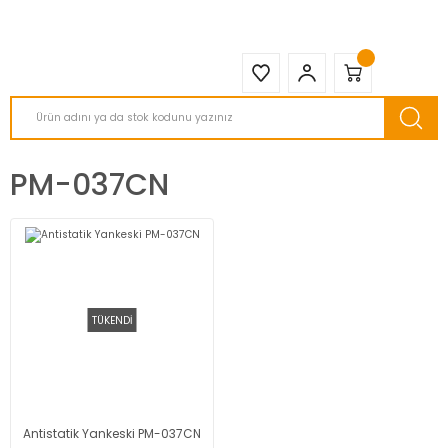
2950 TL ve Üstü Tüm Siparişlerinizde KARGO BEDAVA ( HepsiJET )
PM-037CN
TÜKENDİ
Antistatik Yankeski PM-037CN