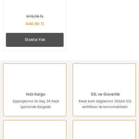
979,78 TL
440,90 TL
Stokta Yok
Hızlı Kargo
SSL ve Güvenlik
Siparişleriniz En Geç 24 Saat
Kredi kartı bilgileriniz 256bit SSL
İçerisinde Kargoda
sertifikası ile korunmaktadır.