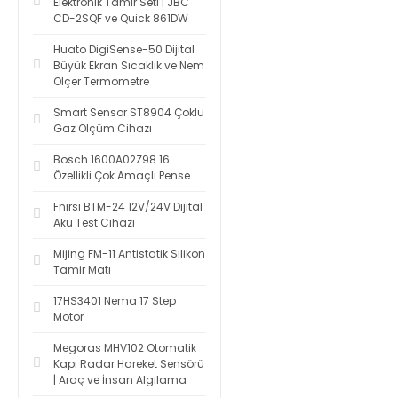
Elektronik Tamir Seti | JBC
CD-2SQF ve Quick 861DW
Huato DigiSense-50 Dijital
Büyük Ekran Sıcaklık ve Nem
Ölçer Termometre
Smart Sensor ST8904 Çoklu
Gaz Ölçüm Cihazı
Bosch 1600A02Z98 16
Özellikli Çok Amaçlı Pense
Fnirsi BTM-24 12V/24V Dijital
Akü Test Cihazı
Mijing FM-11 Antistatik Silikon
Tamir Matı
17HS3401 Nema 17 Step
Motor
Megoras MHV102 Otomatik
Kapı Radar Hareket Sensörü
| Araç ve İnsan Algılama