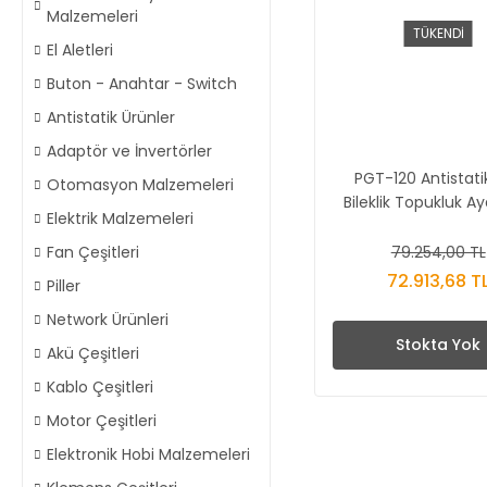
Malzemeleri
TÜKENDİ
El Aletleri
Buton - Anahtar - Switch
Antistatik Ürünler
Adaptör ve İnvertörler
PGT-120 Antistati
Otomasyon Malzemeleri
Bileklik Topukluk A
Elektrik Malzemeleri
Test İstasyon
79.254,00 TL
Fan Çeşitleri
72.913,68 T
Piller
Network Ürünleri
Stokta Yok
Akü Çeşitleri
Kablo Çeşitleri
Motor Çeşitleri
Elektronik Hobi Malzemeleri