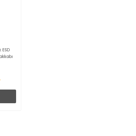
k ESD
yakkabı
u
L