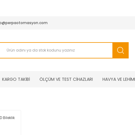
950 TL ve Üstü Tüm Siparişlerinizde KARGO BEDAVA ( HepsiJET
fo@perpaotomasyon.com
KARGO TAKİBİ
ÖLÇÜM VE TEST CİHAZLARI
HAVYA VE LEHİM