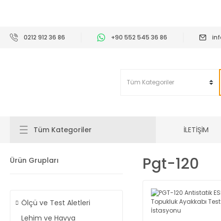
2
0212 912 36 86
+90 552 545 36 86
in
İLETİŞİM
Tüm Kategoriler
Pgt-120
Ürün Grupları
Ölçü ve Test Aletleri
Lehim ve Havya