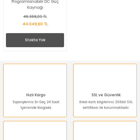
Programlanabilir DC Güç
Kaynağı
46.368,00 TL
44.049,60 TL
Stokta Yok
Hızlı Kargo
SSL ve Güvenlik
Siparişleriniz En Geç 24 Saat
Kredi kartı bilgileriniz 256bit SSL
İçerisinde Kargoda
sertifikası ile korunmaktadır.