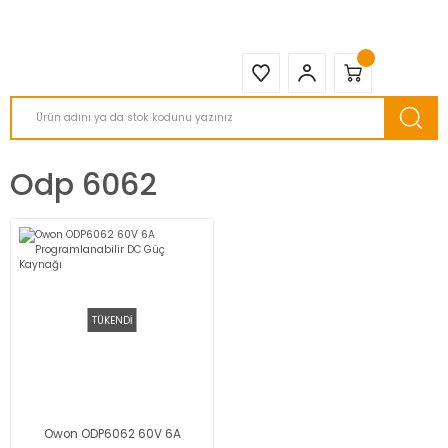
2950 TL ve Üstü Tüm Siparişlerinizde KARGO BEDAVA ( HepsiJET )
Odp 6062
TÜKENDİ
Owon ODP6062 60V 6A