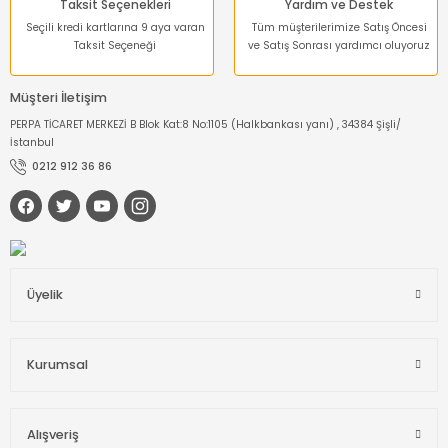
Taksit Seçenekleri
Yardım ve Destek
Seçili kredi kartlarına 9 aya varan
Tüm müşterilerimize Satış Öncesi
Taksit Seçeneği
ve Satış Sonrası yardımcı oluyoruz
Müşteri İletişim
PERPA TİCARET MERKEZİ B Blok Kat:8 No:1105 (Halkbankası yanı) , 34384 Şişli/
İstanbul
0212 912 36 86
Üyelik
Kurumsal
Alışveriş