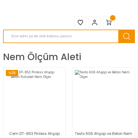
2950 TL ve Üstü Tüm Siparişlerinizde KARGO BEDAVA ( HepsiJET )
Nem Ölçüm Aleti
%25
Cem DT-853 Pinless Ahşap
Testo 606 Ahşap ve Beton Nem