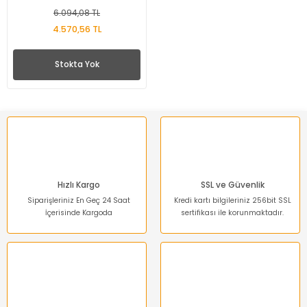
6.094,08 TL
4.570,56 TL
Stokta Yok
Hızlı Kargo
SSL ve Güvenlik
Siparişleriniz En Geç 24 Saat
Kredi kartı bilgileriniz 256bit SSL
İçerisinde Kargoda
sertifikası ile korunmaktadır.