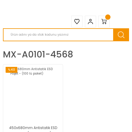
2950 TL ve Üstü Tüm Siparişlerinizde KARGO BEDAVA ( HepsiJET )
MX-A0101-4568
%40
450x680mm Antistatik ESD