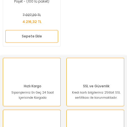
Poşet - (100 lü paket)
7.027,20 TL
4.216,32 TL
Sepete Ekle
Hızlı Kargo
SSL ve Güvenlik
Siparişleriniz En Geç 24 Saat
Kredi kartı bilgileriniz 256bit SSL
İçerisinde Kargoda
sertifikası ile korunmaktadır.