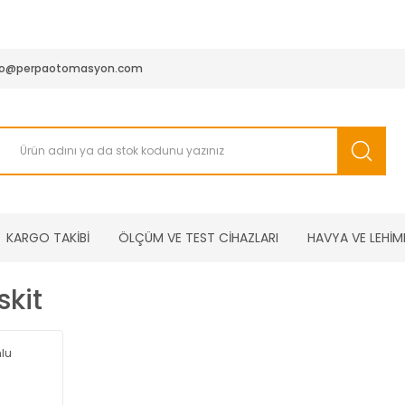
950 TL ve Üstü Tüm Siparişlerinizde KARGO BEDAVA ( HepsiJET
fo@perpaotomasyon.com
KARGO TAKİBİ
ÖLÇÜM VE TEST CİHAZLARI
HAVYA VE LEHİM
skit