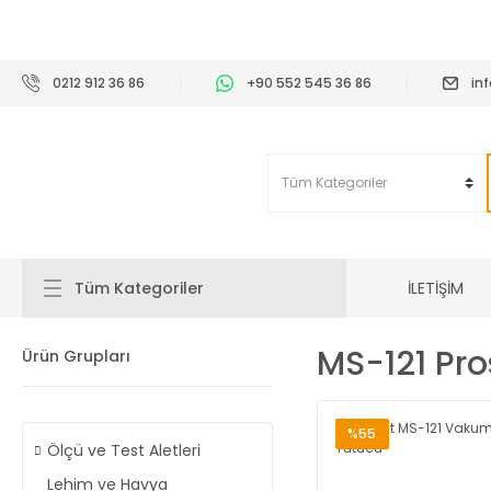
2
0212 912 36 86
+90 552 545 36 86
in
İLETİŞİM
Tüm Kategoriler
MS-121 Pro
Ürün Grupları
%55
Ölçü ve Test Aletleri
Lehim ve Havya