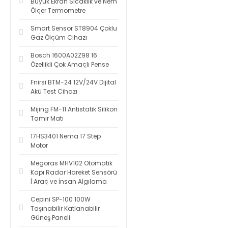
Büyük Ekran Sıcaklık ve Nem
Ölçer Termometre
Smart Sensor ST8904 Çoklu
Gaz Ölçüm Cihazı
Bosch 1600A02Z98 16
Özellikli Çok Amaçlı Pense
Fnirsi BTM-24 12V/24V Dijital
Akü Test Cihazı
Mijing FM-11 Antistatik Silikon
Tamir Matı
17HS3401 Nema 17 Step
Motor
Megoras MHV102 Otomatik
Kapı Radar Hareket Sensörü
| Araç ve İnsan Algılama
Cepini SP-100 100W
Taşınabilir Katlanabilir
Güneş Paneli