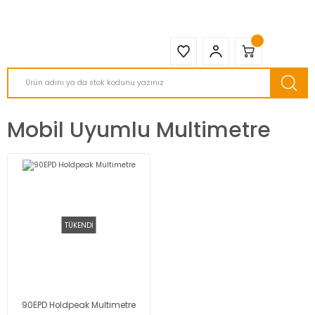
2950 TL ve Üstü Tüm Siparişlerinizde KARGO BEDAVA ( HepsiJET )
Mobil Uyumlu Multimetre
TÜKENDİ
90EPD Holdpeak Multimetre