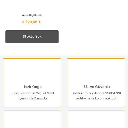
4.896,00 TL
3.720,96 TL
Stokta Yok
Hızlı Kargo
SSL ve Güvenlik
Siparişleriniz En Geç 24 Saat
Kredi kartı bilgileriniz 256bit SSL
İçerisinde Kargoda
sertifikası ile korunmaktadır.