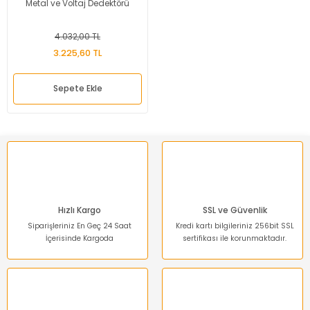
Metal ve Voltaj Dedektörü
4.032,00 TL
3.225,60 TL
Sepete Ekle
Hızlı Kargo
SSL ve Güvenlik
Siparişleriniz En Geç 24 Saat
Kredi kartı bilgileriniz 256bit SSL
İçerisinde Kargoda
sertifikası ile korunmaktadır.