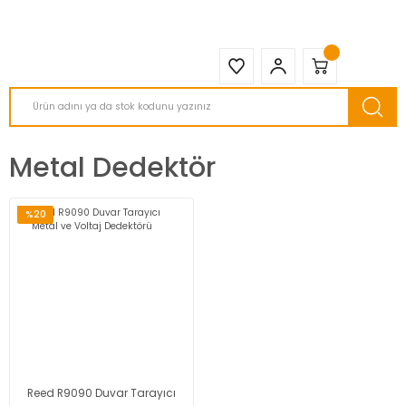
2950 TL ve Üstü Tüm Siparişlerinizde KARGO BEDAVA ( HepsiJET )
Metal Dedektör
%20
Reed R9090 Duvar Tarayıcı