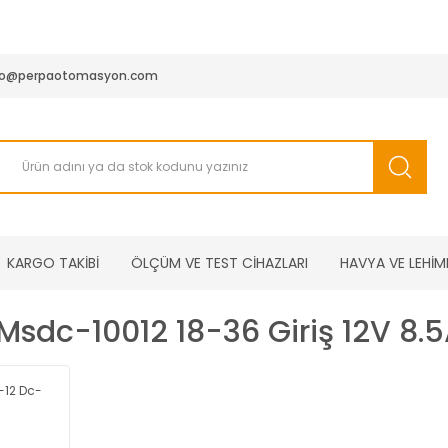
950 TL ve Üstü Tüm Siparişlerinizde KARGO BEDAVA ( HepsiJET
fo@perpaotomasyon.com
KARGO TAKİBİ
ÖLÇÜM VE TEST CİHAZLARI
HAVYA VE LEHİM
sdc-10012 18-36 Giriş 12V 8.5