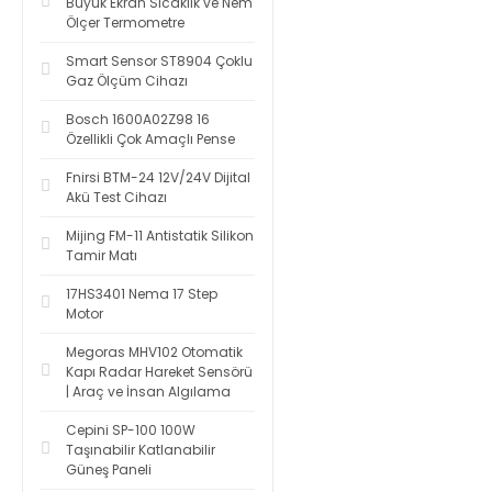
Büyük Ekran Sıcaklık ve Nem
Ölçer Termometre
Smart Sensor ST8904 Çoklu
Gaz Ölçüm Cihazı
Bosch 1600A02Z98 16
Özellikli Çok Amaçlı Pense
Fnirsi BTM-24 12V/24V Dijital
Akü Test Cihazı
Mijing FM-11 Antistatik Silikon
Tamir Matı
17HS3401 Nema 17 Step
Motor
Megoras MHV102 Otomatik
Kapı Radar Hareket Sensörü
| Araç ve İnsan Algılama
Cepini SP-100 100W
Taşınabilir Katlanabilir
Güneş Paneli