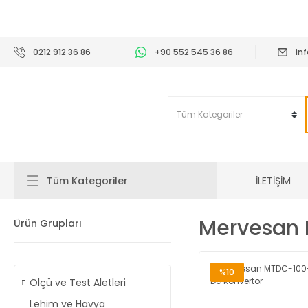
2
0212 912 36 86
+90 552 545 36 86
in
İLETİŞİM
Tüm Kategoriler
Mervesan M
Ürün Grupları
%10
Ölçü ve Test Aletleri
Lehim ve Havya