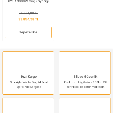
62,5A 3000W Güç Kaynağı
54.604,80 TL
33.854,98 TL
Sepete Ekle
Hızlı Kargo
SSL ve Güvenlik
Siparişleriniz En Geç 24 Saat
Kredi kartı bilgileriniz 256bit SSL
İçerisinde Kargoda
sertifikası ile korunmaktadır.