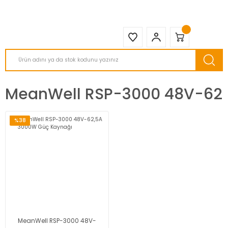
2950 TL ve Üstü Tüm Siparişlerinizde KARGO BEDAVA ( HepsiJET )
MeanWell RSP-3000 48V-62
%38
MeanWell RSP-3000 48V-