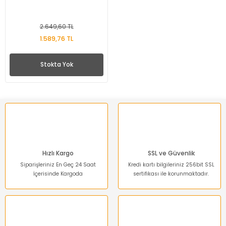
2.649,60 TL
1.589,76 TL
Stokta Yok
Hızlı Kargo
SSL ve Güvenlik
Siparişleriniz En Geç 24 Saat
Kredi kartı bilgileriniz 256bit SSL
İçerisinde Kargoda
sertifikası ile korunmaktadır.