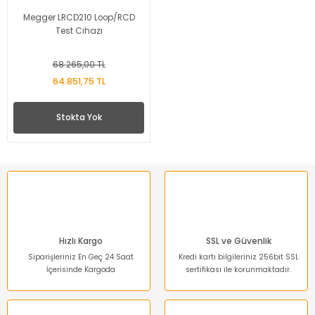
Megger LRCD210 Loop/RCD
Test Cihazı
68.265,00 TL
64.851,75 TL
Stokta Yok
Hızlı Kargo
SSL ve Güvenlik
Siparişleriniz En Geç 24 Saat
Kredi kartı bilgileriniz 256bit SSL
İçerisinde Kargoda
sertifikası ile korunmaktadır.