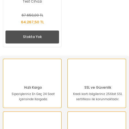
Test Cihazı
67.650,00 TL
64.267,50 TL
Stokta Yok
Hızlı Kargo
SSL ve Güvenlik
Siparişleriniz En Geç 24 Saat
Kredi kartı bilgileriniz 256bit SSL
İçerisinde Kargoda
sertifikası ile korunmaktadır.