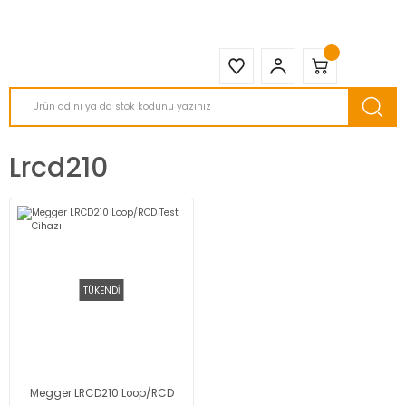
2950 TL ve Üstü Tüm Siparişlerinizde KARGO BEDAVA ( HepsiJET )
Lrcd210
TÜKENDİ
Megger LRCD210 Loop/RCD