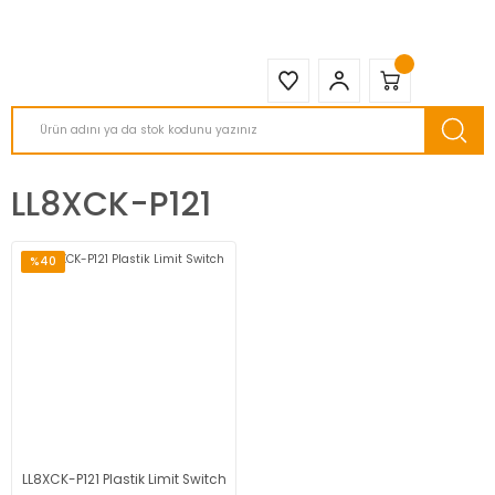
2950 TL ve Üstü Tüm Siparişlerinizde KARGO BEDAVA ( HepsiJET )
LL8XCK-P121
%40
LL8XCK-P121 Plastik Limit Switch