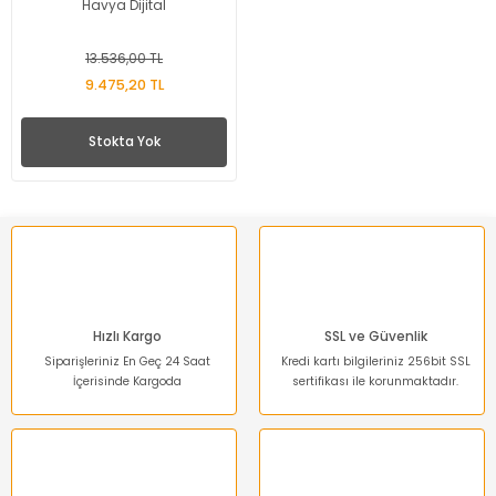
Havya Dijital
13.536,00 TL
9.475,20 TL
Stokta Yok
Hızlı Kargo
SSL ve Güvenlik
Siparişleriniz En Geç 24 Saat
Kredi kartı bilgileriniz 256bit SSL
İçerisinde Kargoda
sertifikası ile korunmaktadır.