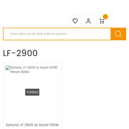
2950 TL ve Üstü Tüm Siparişlerinizde KARGO BEDAVA ( HepsiJET )
LF-2900
TÜKENDİ
Xytronic LF 2900 Isı Ayarlı 100W