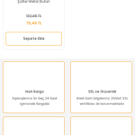
Şalter Metal Buton
132,48 TL
79,49 TL
Sepete Ekle
Hızlı Kargo
SSL ve Güvenlik
Siparişleriniz En Geç 24 Saat
Kredi kartı bilgileriniz 256bit SSL
İçerisinde Kargoda
sertifikası ile korunmaktadır.