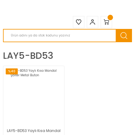
2950 TL ve Üstü Tüm Siparişlerinizde KARGO BEDAVA ( HepsiJET )
LAY5-BD53
%40
LAY5-BD53 Yaylı Kısa Mandal