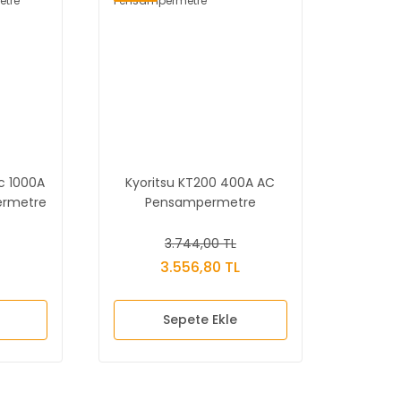
Ac 1000A
Kyoritsu KT200 400A AC
ermetre
Pensampermetre
3.744,00 TL
L
3.556,80 TL
Sepete Ekle