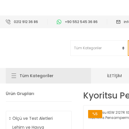
2
0212 912 36 86
+90 552 545 36 86
in
İLETİŞİM
Tüm Kategoriler
Kyoritsu 
Ürün Grupları
%5
Ölçü ve Test Aletleri
Lehim ve Havya