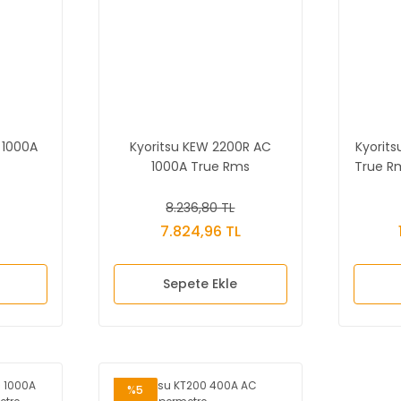
 1000A
Kyoritsu KEW 2200R AC
Kyorit
1000A True Rms
True R
re
Pensampermetre
8.236,80 TL
L
7.824,96 TL
Sepete Ekle
%5