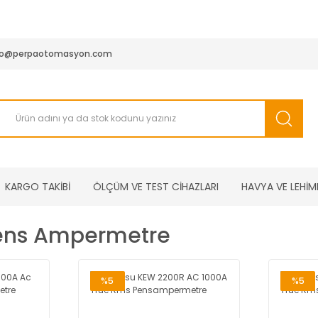
950 TL ve Üstü Tüm Siparişlerinizde KARGO BEDAVA ( HepsiJET
fo@perpaotomasyon.com
KARGO TAKİBİ
ÖLÇÜM VE TEST CİHAZLARI
HAVYA VE LEHİM
Pens Ampermetre
%5
%5