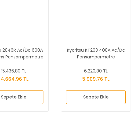
su 2046R Ac/Dc 600A
Kyoritsu KT203 400A Ac/Dc
ms Pensampermetre
Pensampermetre
15.436,80 TL
6.220,80 TL
14.664,96 TL
5.909,76 TL
Sepete Ekle
Sepete Ekle