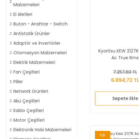
Malzemeleri
El Aletleri
Buton - Anahtar - Switch
Antistatik Ürünler
Adaptör ve İnvertörler
Kyoritsu KEW 2127R
Otomasyon Malzemeleri
Ac True Rms
Elektrik Malzemeleri
Pensampermet
7.257,60 TL
Fan Çeşitleri
6.894,72 T
Piller
Network Ürünleri
Sepete Ekle
Akü Çeşitleri
Kablo Çeşitleri
Motor Çeşitleri
Elektronik Hobi Malzemeleri
%5