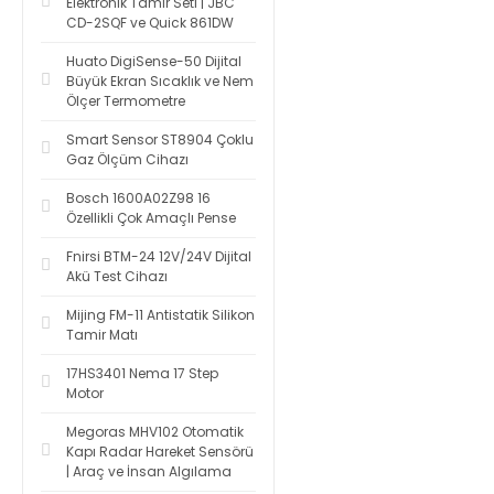
Elektronik Tamir Seti | JBC
CD-2SQF ve Quick 861DW
Huato DigiSense-50 Dijital
Büyük Ekran Sıcaklık ve Nem
Ölçer Termometre
Smart Sensor ST8904 Çoklu
Gaz Ölçüm Cihazı
Bosch 1600A02Z98 16
Özellikli Çok Amaçlı Pense
Fnirsi BTM-24 12V/24V Dijital
Akü Test Cihazı
Mijing FM-11 Antistatik Silikon
Tamir Matı
17HS3401 Nema 17 Step
Motor
Megoras MHV102 Otomatik
Kapı Radar Hareket Sensörü
| Araç ve İnsan Algılama