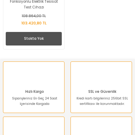
Fonksiyonlu Elektrik Tesisat
Test Cihazı
108.864,00 TL
103.420,80 TL
Stokta Yok
Hızlı Kargo
SSL ve Güvenlik
Siparişleriniz En Geç 24 Saat
Kredi kartı bilgileriniz 256bit SSL
İçerisinde Kargoda
sertifikası ile korunmaktadır.