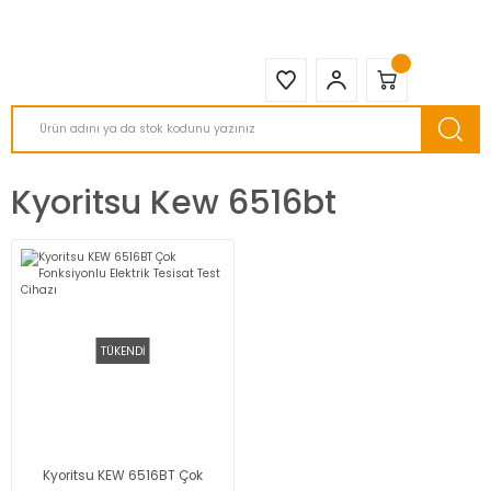
2950 TL ve Üstü Tüm Siparişlerinizde KARGO BEDAVA ( HepsiJET )
Kyoritsu Kew 6516bt
TÜKENDİ
Kyoritsu KEW 6516BT Çok