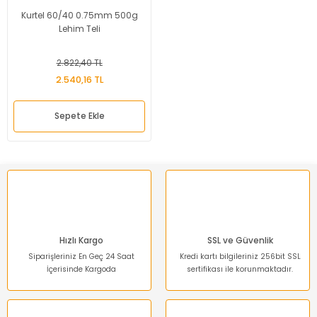
Kurtel 60/40 0.75mm 500g
Lehim Teli
2.822,40 TL
2.540,16 TL
Sepete Ekle
Hızlı Kargo
SSL ve Güvenlik
Siparişleriniz En Geç 24 Saat
Kredi kartı bilgileriniz 256bit SSL
İçerisinde Kargoda
sertifikası ile korunmaktadır.