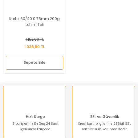
Kurtel 60/40 0.75mm 200g
Lehim Teli
1.152,00 TL
1.036,80 TL
Sepete Ekle
Hızlı Kargo
SSL ve Güvenlik
Siparişleriniz En Geç 24 Saat
Kredi kartı bilgileriniz 256bit SSL
İçerisinde Kargoda
sertifikası ile korunmaktadır.