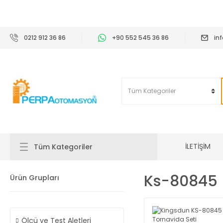
2
0212 912 36 86
+90 552 545 36 86
in
İLETİŞİM
Tüm Kategoriler
Ks-80845
Ürün Grupları
Ölçü ve Test Aletleri