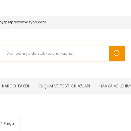
950 TL ve Üstü Tüm Siparişlerinizde KARGO BEDAVA ( HepsiJET
fo@perpaotomasyon.com
KARGO TAKİBİ
ÖLÇÜM VE TEST CİHAZLARI
HAVYA VE LEHİM