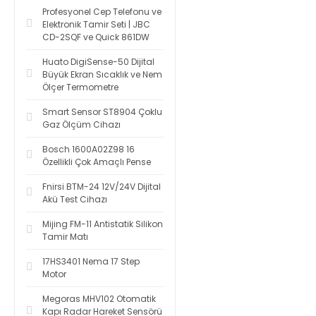
Profesyonel Cep Telefonu ve
Elektronik Tamir Seti | JBC
CD-2SQF ve Quick 861DW
Huato DigiSense-50 Dijital
Büyük Ekran Sıcaklık ve Nem
Ölçer Termometre
Smart Sensor ST8904 Çoklu
Gaz Ölçüm Cihazı
Bosch 1600A02Z98 16
Özellikli Çok Amaçlı Pense
Fnirsi BTM-24 12V/24V Dijital
Akü Test Cihazı
Mijing FM-11 Antistatik Silikon
Tamir Matı
17HS3401 Nema 17 Step
Motor
Megoras MHV102 Otomatik
Kapı Radar Hareket Sensörü