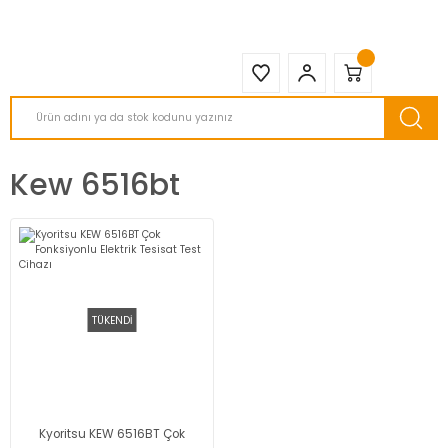
2950 TL ve Üstü Tüm Siparişlerinizde KARGO BEDAVA ( HepsiJET )
Kew 6516bt
TÜKENDİ
Kyoritsu KEW 6516BT Çok