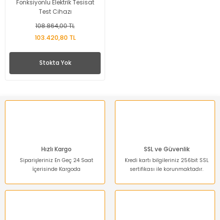
Fonksiyonlu Elektrik Tesisat
Test Cihazı
108.864,00 TL
103.420,80 TL
Stokta Yok
Hızlı Kargo
SSL ve Güvenlik
Siparişleriniz En Geç 24 Saat
Kredi kartı bilgileriniz 256bit SSL
İçerisinde Kargoda
sertifikası ile korunmaktadır.