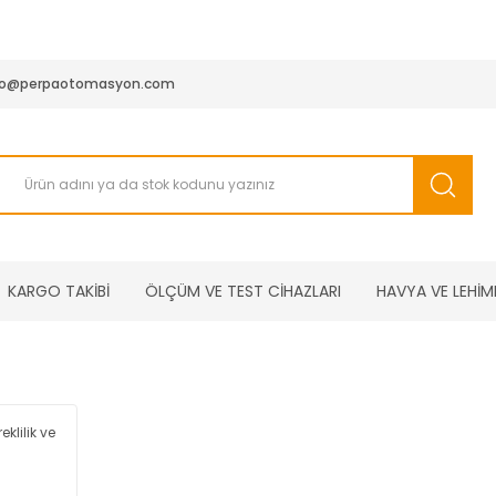
950 TL ve Üstü Tüm Siparişlerinizde KARGO BEDAVA ( HepsiJET
fo@perpaotomasyon.com
KARGO TAKİBİ
ÖLÇÜM VE TEST CİHAZLARI
HAVYA VE LEHİM