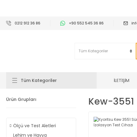
2
0212 912 36 86
+90 552 545 36 86
in
İLETİŞİM
Tüm Kategoriler
Kew-3551
Ürün Grupları
Ölçü ve Test Aletleri
Lehim ve Havya