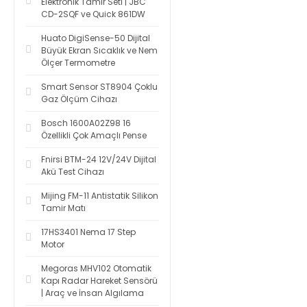
Elektronik Tamir Seti | JBC
CD-2SQF ve Quick 861DW
Huato DigiSense-50 Dijital
Büyük Ekran Sıcaklık ve Nem
Ölçer Termometre
Smart Sensor ST8904 Çoklu
Gaz Ölçüm Cihazı
Bosch 1600A02Z98 16
Özellikli Çok Amaçlı Pense
Fnirsi BTM-24 12V/24V Dijital
Akü Test Cihazı
Mijing FM-11 Antistatik Silikon
Tamir Matı
17HS3401 Nema 17 Step
Motor
Megoras MHV102 Otomatik
Kapı Radar Hareket Sensörü
| Araç ve İnsan Algılama