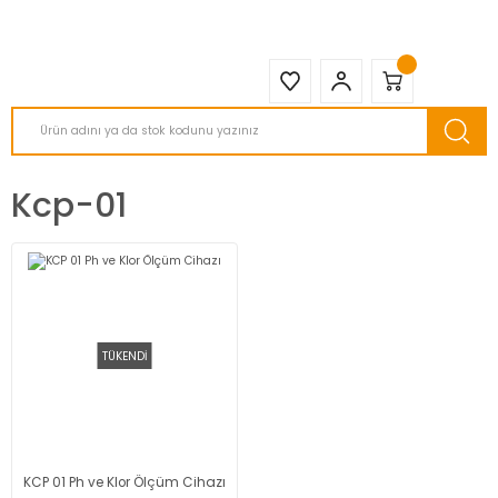
2950 TL ve Üstü Tüm Siparişlerinizde KARGO BEDAVA ( HepsiJET )
Kcp-01
TÜKENDİ
KCP 01 Ph ve Klor Ölçüm Cihazı