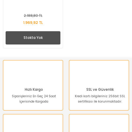
2.188,80 TL
1.969,92 TL
Stokta Yok
Hızlı Kargo
SSL ve Güvenlik
Siparişleriniz En Geç 24 Saat
Kredi kartı bilgileriniz 256bit SSL
İçerisinde Kargoda
sertifikası ile korunmaktadır.